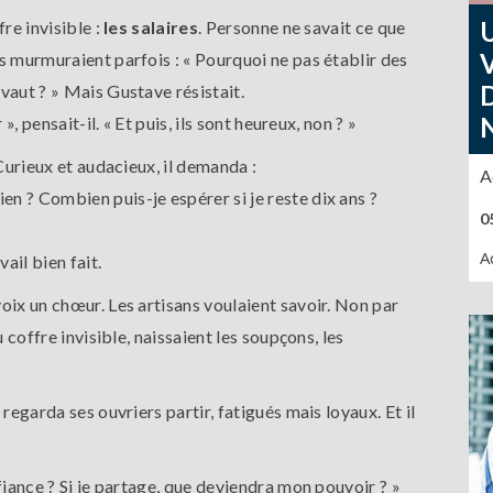
fre invisible :
les salaires
. Personne ne savait ce que
s murmuraient parfois : « Pourquoi ne pas établir des
vaut ? » Mais Gustave résistait.
», pensait-il. « Et puis, ils sont heureux, non ? »
 Curieux et audacieux, il demanda :
A
n ? Combien puis-je espérer si je reste dix ans ?
0
A
vail bien fait.
oix un chœur. Les artisans voulaient savoir. Non par
u coffre invisible, naissaient les soupçons, les
 regarda ses ouvriers partir, fatigués mais loyaux. Et il
nfiance ? Si je partage, que deviendra mon pouvoir ? »