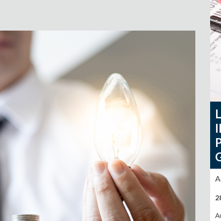
A
2
A