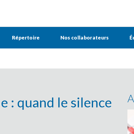
Répertoire
Nos collaborateurs
É
A
le : quand le silence