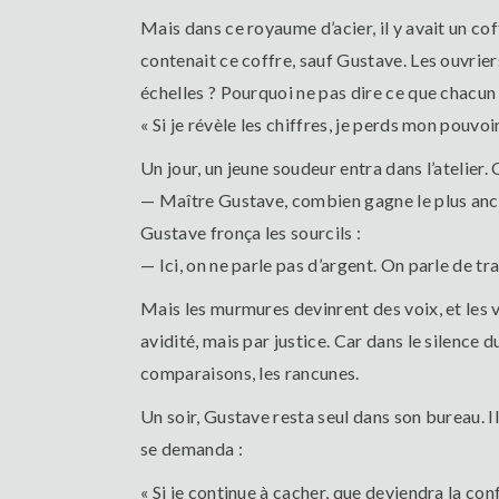
Mais dans ce royaume d’acier, il y avait un cof
contenait ce coffre, sauf Gustave. Les ouvrier
échelles ? Pourquoi ne pas dire ce que chacun 
« Si je révèle les chiffres, je perds mon pouvoir 
Un jour, un jeune soudeur entra dans l’atelier.
— Maître Gustave, combien gagne le plus ancie
Gustave fronça les sourcils :
— Ici, on ne parle pas d’argent. On parle de tra
Mais les murmures devinrent des voix, et les v
avidité, mais par justice. Car dans le silence d
comparaisons, les rancunes.
Un soir, Gustave resta seul dans son bureau. Il
se demanda :
« Si je continue à cacher, que deviendra la co