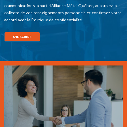
Devenez partenaire
d'Alliance Métal
Québec
EN SAVOIR PLUS
10, rue Wilfrid-Ranger,
Saint-Charles-Borromée (Québec) J6E 8M7