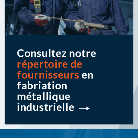
Prénom
Courriel
*
Veuillez sélectionner l’infolettre souhaitée
*
J'accepte les conditions
*
En soumettant ce formulaire, vous consentez à recevoir des
communications la part d'Alliance Métal Québec, autorisez la
collecte de vos renseignements personnels et confirmez votre
accord avec la Politique de confidentialité.