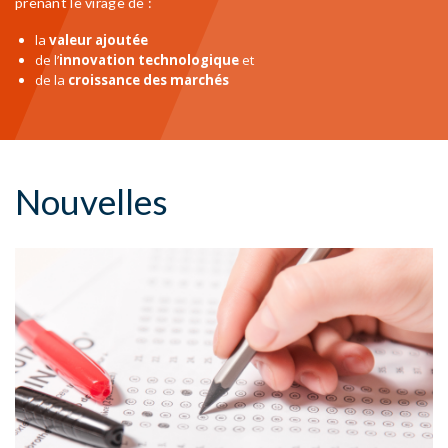
prenant le virage de :
la
valeur ajoutée
de l’
innovation technologique
et
de la
croissance des marchés
Nouvelles