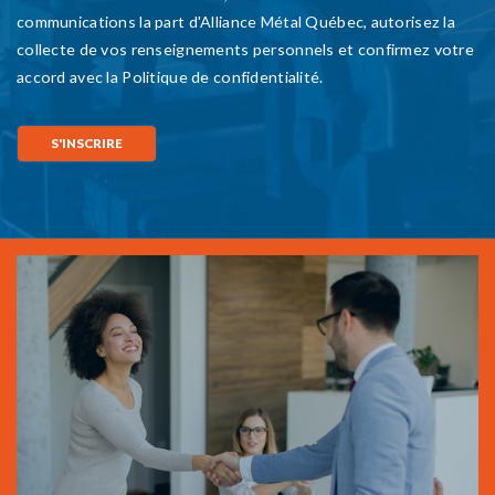
Devenez partenaire
d'Alliance Métal
Québec
EN SAVOIR PLUS
10, rue Wilfrid-Ranger,
Saint-Charles-Borromée (Québec) J6E 8M7