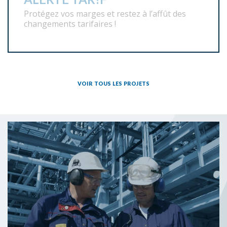
Consultez notre
répertoire de
fournisseurs
en
fabriation
métallique
industrielle
Inscription à l'infolettre
Nom