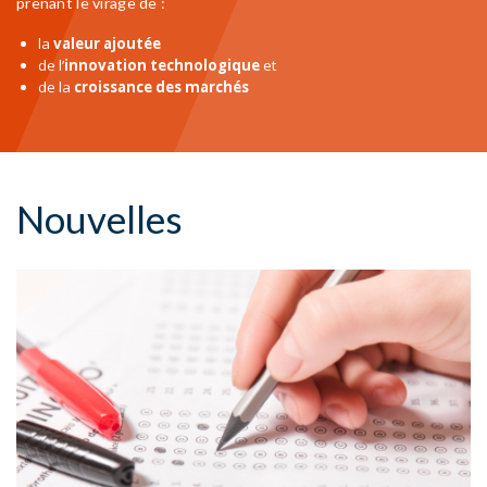
prenant le virage de :
la
valeur ajoutée
de l’
innovation technologique
et
de la
croissance des marchés
Nouvelles