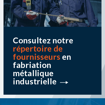
Prénom
Courriel
*
Veuillez sélectionner l’infolettre souhaitée
*
J'accepte les conditions
*
En soumettant ce formulaire, vous consentez à recevoir des
communications la part d'Alliance Métal Québec, autorisez la
collecte de vos renseignements personnels et confirmez votre
accord avec la Politique de confidentialité.