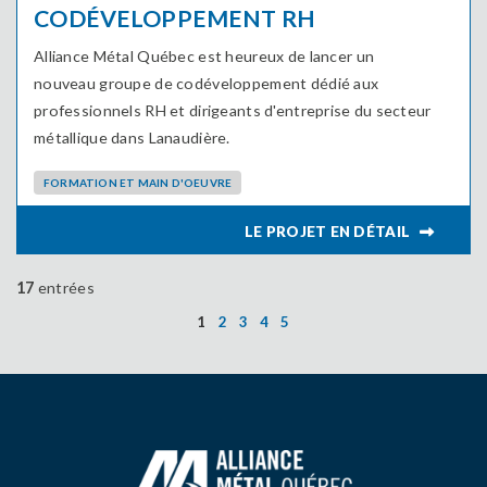
CODÉVELOPPEMENT RH
Alliance Métal Québec est heureux de lancer un
nouveau groupe de codéveloppement dédié aux
professionnels RH et dirigeants d'entreprise du secteur
métallique dans Lanaudière.
FORMATION ET MAIN D'OEUVRE
LIRE L
17
entrées
1
2
3
4
5