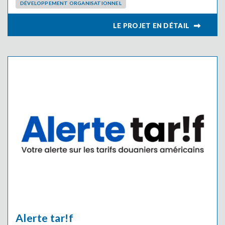
DÉVELOPPEMENT ORGANISATIONNEL
LIRE L
Alerte tar!f