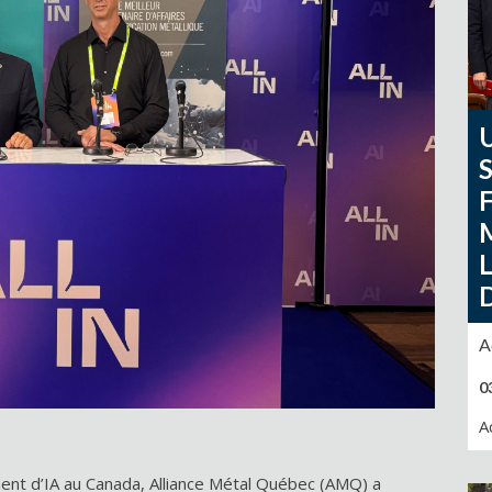
A
0
A
ment d’IA au Canada, Alliance Métal Québec (AMQ) a