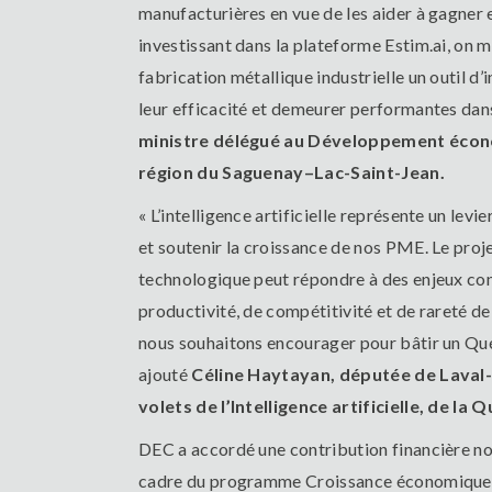
manufacturières en vue de les aider à gagner e
investissant dans la plateforme Estim.ai, on 
fabrication métallique industrielle un outil d’i
leur efficacité et demeurer performantes dans 
ministre délégué au Développement écono
région du Saguenay–Lac-Saint-Jean.
« L’intelligence artificielle représente un lev
et soutenir la croissance de nos PME. Le proj
technologique peut répondre à des enjeux con
productivité, de compétitivité et de rareté d
nous souhaitons encourager pour bâtir un Québe
ajouté
Céline Haytayan, députée de Laval-
volets de l’Intelligence artificielle, de la
DEC a accordé une contribution financière n
cadre du programme Croissance économique r