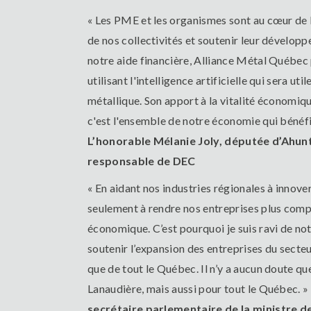
« Les PME et les organismes sont au cœur de l
de nos collectivités et soutenir leur dévelop
notre aide financière, Alliance Métal Québec 
utilisant l'intelligence artificielle qui sera u
métallique. Son apport à la vitalité économiq
c'est l'ensemble de notre économie qui bénéfi
L’honorable Mélanie Joly, députée d’Ahunts
responsable de DEC
« En aidant nos industries régionales à innove
seulement à rendre nos entreprises plus compé
économique. C’est pourquoi je suis ravi de no
soutenir l’expansion des entreprises du secte
que de tout le Québec. Il n’y a aucun doute 
Lanaudière, mais aussi pour tout le Québec. »
secrétaire parlementaire de la ministre d