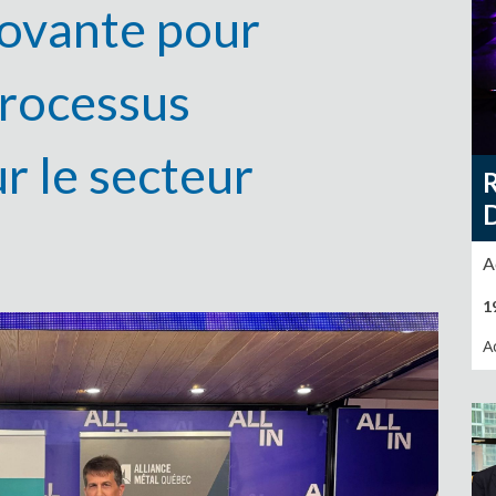
novante pour
processus
r le secteur
A
1
A