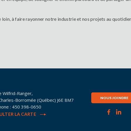
loin, à faire rayonner notre industrie et nos projets au quotidie
e Wilfrid-Ranger,
NOUS JOINDRE
-Charles-Borromée (Québec) J6E 8M7
hone : 450 398-0650
ULTER LA CARTE