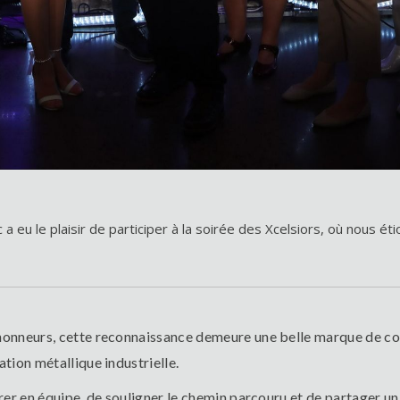
a eu le plaisir de participer à la soirée des Xcelsiors, où nous ét
onneurs, cette reconnaissance demeure une belle marque de conf
tion métallique industrielle.
brer en équipe, de souligner le chemin parcouru et de partager 