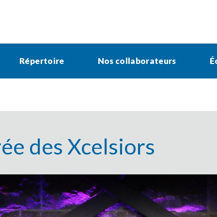
Répertoire
Nos collaborateurs
É
rée des Xcelsiors