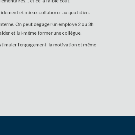
lémentaires… et ce, à faible coût.
apidement et mieux collaborer au quotidien.
’interne. On peut dégager un employé 2 ou 3h
aider et lui-même former une collègue.
e stimuler l’engagement, la motivation et même