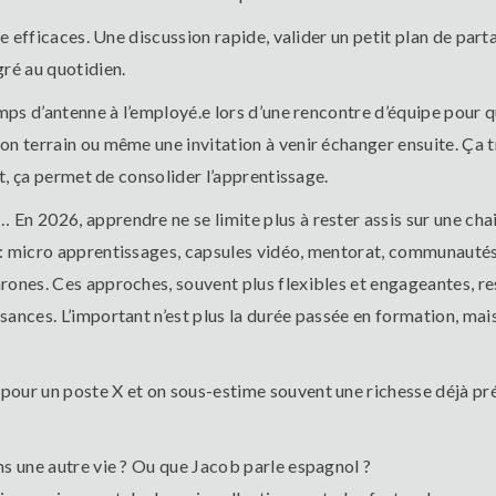
tre efficaces. Une discussion rapide, valider un petit plan de pa
gré au quotidien.
mps d’antenne à l’employé.e lors d’une rencontre d’équipe pour qu
ion terrain ou même une invitation à venir échanger ensuite. Ç
ut, ça permet de consolider l’apprentissage.
n 2026, apprendre ne se limite plus à rester assis sur une chai
 : micro apprentissages, capsules vidéo, mentorat, communautés 
rones. Ces approches, souvent plus flexibles et engageantes, re
ances. L’important n’est plus la durée passée en formation, mais
our un poste X et on sous-estime souvent une richesse déjà prés
ns une autre vie ? Ou que Jacob parle espagnol ?