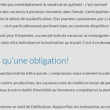
rrête pas immédiatement le vendredi en quittant : c’est normal!
e des vacances à plusieurs moments dans l’année. L’anticipation 
dès le début de la planification. Des journées spontanées par-ci
– c’est particulièrement pertinent dans un contexte d’équilibre 
ais plus fréquentes, ou une période de vacances accompagnée d
le bien-être individuel et la motivation au travail. C’est à se d
s qu’une obligation!
 question mérite d’être posée : comprenons-nous vraiment la val
tre-productives, les vacances sont en réalité un levier de perf
ux à votre réalité (flexibilité ou fermeture complète) et la duré
omme un outil de fidélisation. Aujourd’hui, les embauches acco