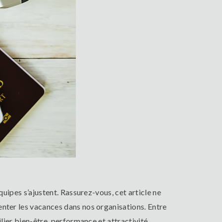
quipes s’ajustent. Rassurez-vous, cet article ne
enter les vacances dans nos organisations. Entre
lier bien-être, performance et attractivité.