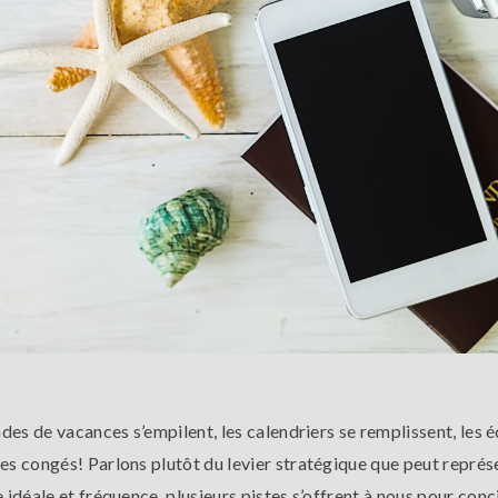
des de vacances s’empilent, les calendriers se remplissent, les é
es congés! Parlons plutôt du levier stratégique que peut représ
idéale et fréquence, plusieurs pistes s’offrent à nous pour conci